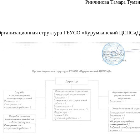
Ринчинова Тамара Тумэ
рганизационная структура ГБУСО «Курумканский ЦСПСи