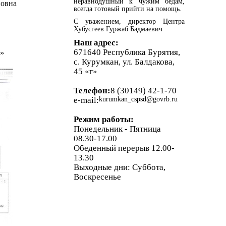
неравнодушный к чужим бедам,
новна
всегда готовый прийти на помощь.
С уважением, директор Центра
Хубусгеев Гуржаб Бадмаевич
Наш адрес:
671640 Республика Бурятия,
Д»
с. Курумкан, ул. Балдакова,
45 «г»
Телефон:
8 (30149) 42-1-70
e-mail:
kurumkan_cspsd@govrb.ru
Режим работы:
Понедельник - Пятница
08.30-17.00
Обеденный перерыв 12.00-
13.30
Выходные дни: Суббота,
Воскресенье