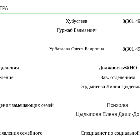
ТРА
Хубусгеев
8(301 4
Гуржаб Бадмаевич
Урбазаева Олеся Баировна
8(301 4
тделения
Должность/ФИО
еление
Зав. отделением
Эрдынеева Лилия Цыденж
дения замещающих семей
Психолог
Цыдыпова Елена Даши-До
ыявления семейного
Специалист по социальной