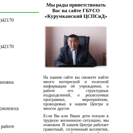
Мы рады приветствовать
Вас на сайте ГБУСО
«Курумканский ЦСПСиД»
9)42170
9)42170
На нашем сайте вы сможете найти
много интересной и полезной
аповна
информации об учреждении, о
работе его структурных
подразделений, о реализуемых
программах, мероприятиях,
проводимых в нашем Центре и
ржиевна
многое другое.
Если Вы или Ваши дети попали в
трудную жизненную ситуацию, мы
поможем. В нашем Центре работает
 работе
грамотный, сплоченный коллектив,