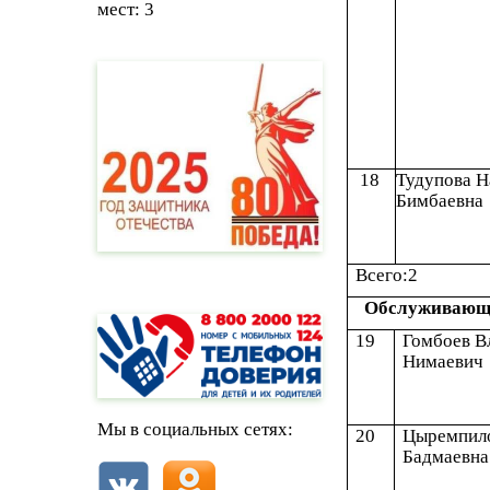
мест: 3
18
Тудупова 
Бимбаевна
Всего:2
Обслуживающ
19
Гомбоев В
Нимаевич
Мы в социальных сетях:
20
Цыремпил
Бадмаевна