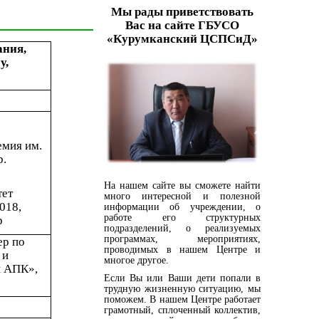
Мы рады приветствовать
Вас на сайте ГБУСО
«Курумканский ЦСПСиД»
ания,
у,
емия им.
р.
На нашем сайте вы сможете найти
тет
много интересной и полезной
018,
информации об учреждении, о
работе его структурных
р
подразделений, о реализуемых
программах, мероприятиях,
ер по
проводимых в нашем Центре и
 и
многое другое.
и АПК»,
Если Вы или Ваши дети попали в
трудную жизненную ситуацию, мы
поможем. В нашем Центре работает
грамотный, сплоченный коллектив,