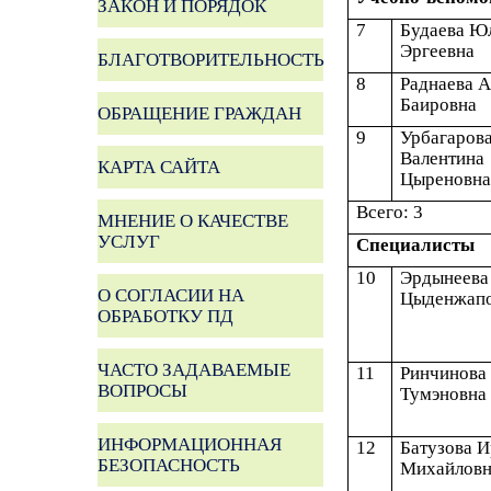
ЗАКОН И ПОРЯДОК
7
Будаева Ю
Эргеевна
БЛАГОТВОРИТЕЛЬНОСТЬ
8
Раднаева
А
Баировна
ОБРАЩЕНИЕ ГРАЖДАН
9
Урбагаров
Валентина
КАРТА САЙТА
Цыреновн
Всего: 3
МНЕНИЕ О КАЧЕСТВЕ
УСЛУГ
Специалисты
10
Эрдынеева
О СОГЛАСИИ НА
Цыденжап
ОБРАБОТКУ ПД
ЧАСТО ЗАДАВАЕМЫЕ
11
Ринчинова
ВОПРОСЫ
Тумэновна
ИНФОРМАЦИОННАЯ
12
Батузова 
БЕЗОПАСНОСТЬ
Михайловн