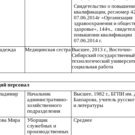
Свидетельство о повышени
квалификации, рег.номер 4
07.06.2014г «Организация
здравоохранения и общест
здоровье», 144ч., свидетел
повышении квалификации 
07.06.2014 г.
Надежда
Медицинская сестра
Высшее, 2013 г., Восточно-
Сибирский государственны
технологический университе
социальная работа
ий персонал
ладимир
Начальник
Высшее, 1982 г., БГПИ им. 
административно-
Банзарова, учитель русског
хозяйственного
и литературы
подразделения
ова Мира
Уборщик
Среднее
служебных и
производственных