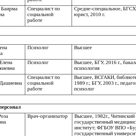
 Баирма
Специалист по
Средне-специальное, БГСХ
на
социальной
юрист, 2010 г.
работе
ена
Психолог
Высшее
а
Елена
Психолог
Высшее, БГУ, 2016 г., бакал
жиевна
психология
Специалист по
Высшее, ВСГАКИ, библиоте
 Дашиевна
социальной
1989 г.; БГУ, 2003 г., педаго
работе
психолог
персонал
Роза
Врач-организатор
Высшее, 1982г., Читинский
вна
государственный медицин
институт; ФГБОУ ВПО «Бу
государственный универси