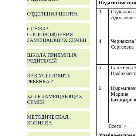
Педагогически
3
Стукалова 
ОТДЕЛЕНИЯ ЦЕНТРА
Адольевна
СЛУЖБА
СОПРОВОЖДЕНИЯ
ЗАМЕЩАЮЩИХ СЕМЕЙ
4
Чернакова 
Сергеевна
ШКОЛА ПРИЕМНЫХ
РОДИТЕЛЕЙ
5
Санжиева 
Цыбикмито
КАК УСЫНОВИТЬ
РЕБЕНКА ?
6
Цыремпил
Марина
КЛУБ ЗАМЕЩАЮЩИХ
Батоцырен
СЕМЕЙ
МЕТОДИЧЕСКАЯ
КОПИЛКА
Всего: 4
Учебно-вспомо