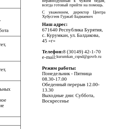
неравнодушный к чужим бедам,
всегда готовый прийти на помощь.
С уважением, директор Центра
Хубусгеев Гуржаб Бадмаевич
.
Наш адрес:
671640 Республика Бурятия,
бота
с. Курумкан, ул. Балдакова,
45 «г»
ет,
Телефон:
8 (30149) 42-1-70
e-mail:
kurumkan_cspsd@govrb.ru
Режим работы:
ет,
Понедельник - Пятница
08.30-17.00
е
Обеденный перерыв 12.00-
льных
13.30
Выходные дни: Суббота,
ное
Воскресенье
ие