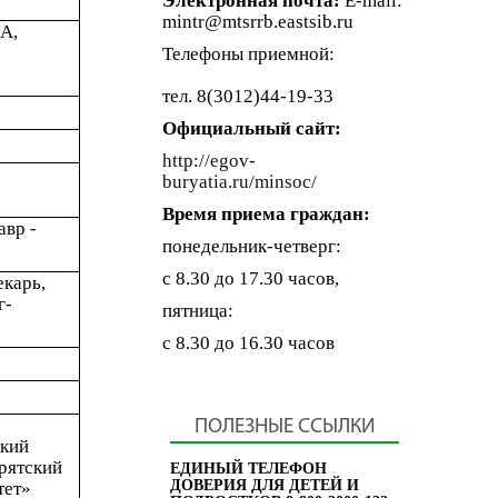
Электронная почта:
E-mail:
mintr@mtsrrb.eastsib.ru
А,
Телефоны приемной:
тел. 8(3012)44-19-33
Официальный сайт:
http://egov-
buryatia.ru/minsoc/
Время приема граждан:
авр -
понедельник-четверг:
с 8.30 до 17.30 часов,
карь,
г-
пятница:
с 8.30 до 16.30 часов
ПОЛЕЗНЫЕ ССЫЛКИ
ский
рятский
ЕДИНЫЙ ТЕЛЕФОН
ДОВЕРИЯ ДЛЯ ДЕТЕЙ И
тет»