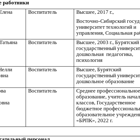
е работники
Елена
Воспитатель
Высшее, 2017 г.,
Восточно-Сибирский госуд
университет технологий и
управления, Социальная ра
Татьяна
Воспитатель
Высшее, 2003 г., Бурятский
государственный университ
дошкольная педагогика,
психология
Нелли
Воспитатель
Высшее, Бурятский
вна
государственный университ
дошкольное образование
ова
Воспитатель
Среднее профессионально
образование, учитель нача
овна
классов, Государственное
бюджетное профессиональ
образовательное учрежден
«БРПК», 2022 г.
гательный персонал