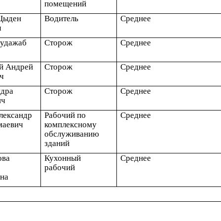
помещений
Цыден
Водитель
Среднее
ч
Будажаб
Сторож
Среднее
й Андрей
Сторож
Среднее
ч
ндра
Сторож
Среднее
ич
лександр
Рабочий по
Среднее
аевич
комплексному
обслуживанию
зданий
ова
Кухонный
Среднее
рабочий
на