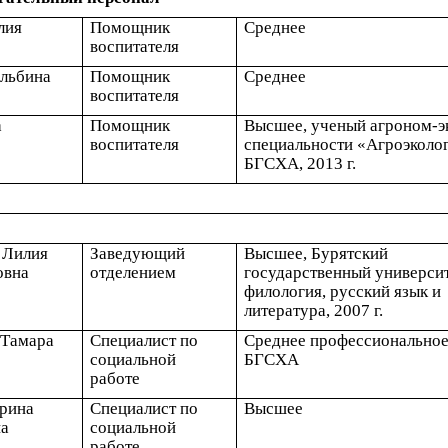
лия
Помощник
Среднее
воспитателя
льбина
Помощник
Среднее
воспитателя
а
Помощник
Высшее, ученый агроном-э
воспитателя
специальности «Агроэколог
а
БГСХА, 2013 г.
 Лилия
Заведующий
Высшее, Бурятский
овна
отделением
государственный университ
филология, русский язык и
литература, 2007 г.
 Тамара
Специалист по
Среднее профессиональное, 
социальной
БГСХА
работе
Ирина
Специалист по
Высшее
а
социальной
работе