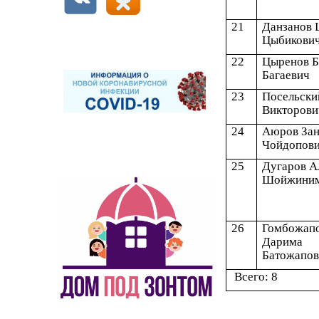
21
Данзанов 
Цыбикови
22
Цыренов 
Багаевич
23
Посельски
Викторови
24
Аюров За
Чойдопов
25
Дугаров А
Шойжиним
26
Гомбожап
Дарима
Батожапов
Всего: 8